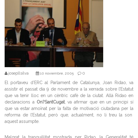
josepllsilva
0
10 noviembre, 2005
El portaveu d’ERC al Parlament de Catalunya, Joan Ridao, va
assistir el passat dia 9 de novembre a la xerrada sobre l’Estatut
que va tenir lloc en un cèntric cafè de la ciutat. Allà Ridao en
declaracions a
On?SantCugat
, va afirmar que en un principi sí
que va estar amoïnat per la falta de motivació ciutadana per la
reforma de l’Estatut, però que, actualment, no li
treu la son
aq
uest assumpte.
Malgrat la tranquil·litat mostrada per Ridao, la Generalitat té