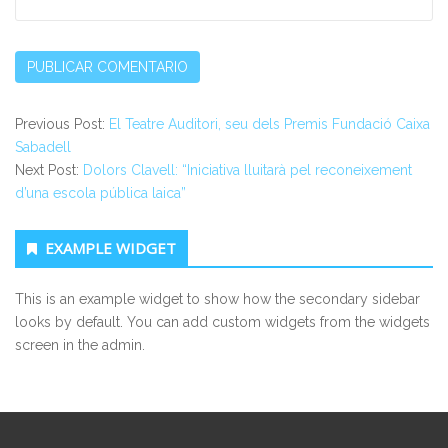
Previous Post:
El Teatre Auditori, seu dels Premis Fundació Caixa
Sabadell
Next Post:
Dolors Clavell: “Iniciativa lluitarà pel reconeixement
d’una escola pública laica”
Secondary Sidebar
EXAMPLE WIDGET
This is an example widget to show how the secondary sidebar
looks by default. You can add custom widgets from the widgets
screen in the admin.