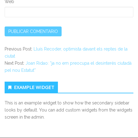
Web
Previous Post:
Lluís Recoder, optimista davant els reptes de la
ciutat
Next Post:
Joan Ridao: “ja no em preocupa el desinterès ciutadà
pel nou Estatut”
Secondary Sidebar
EXAMPLE WIDGET
This is an example widget to show how the secondary sidebar
looks by default. You can add custom widgets from the widgets
screen in the admin.