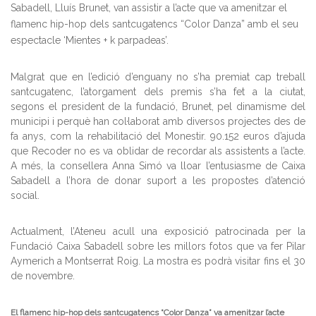
Sabadell,
Lluís Brunet, van assistir a l’acte que va amenitzar el
flamenc hip-hop dels santcugatencs “Color Danza” amb el seu
espectacle
‘Mientes + k parpadeas’.
Malgrat que en l’edició d’enguany no s’ha premiat cap treball
santcugatenc, l’atorgament dels premis s’ha fet a la ciutat,
segons el president de la fundació, Brun
et, pel
dinamisme del
municipi
i perquè han col·laborat amb diversos projectes des de
fa anys, com la rehabilitació del Monestir. 90.152 euros d’ajuda
que Recoder no es va oblidar de recordar als assistents a l’acte.
A més, la consellera Anna Simó va lloar l’entusiasme de Caixa
Sabadell a l’hora de donar suport a les propostes d’atenció
social.
Actualment, l’Ateneu acull una exposició patrocinada per la
Fundació Caixa Sabadell sobre les millors fotos que va fer Pilar
Aymerich a Montserrat Roig. La mostra es podrà visitar fins el 30
de novembre.
El flamenc hip-hop dels santcugatencs “Color Danza”
va amenitzar l’acte