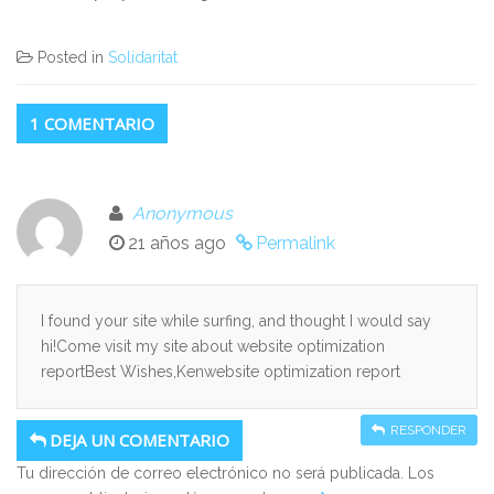
Posted in
Solidaritat
1 COMENTARIO
Anonymous
21 años ago
Permalink
I found your site while surfing, and thought I would say
hi!Come visit my site about website optimization
reportBest Wishes,Kenwebsite optimization report
RESPONDER
DEJA UN COMENTARIO
Tu dirección de correo electrónico no será publicada.
Los