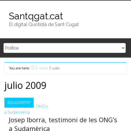
Skip to content
Santqgat.cat
El digital Quotidià de Sant Cugat
Home
You are here:
2009
julio
julio 2009
SOLIDARITAT
Josep Iborra, testimoni de les ONG’s
a Sudamèrica