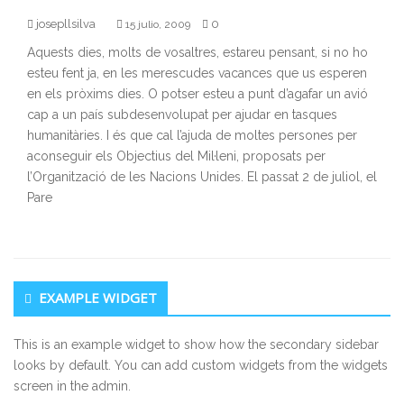
josepllsilva
0
15 julio, 2009
Aquests dies, molts de vosaltres, estareu pensant, si no ho
esteu fent ja, en les merescudes vacances que us esperen
en els pròxims dies. O potser esteu a punt d’agafar un avió
cap a un país subdesenvolupat per ajudar en tasques
humanitàries. I és que cal l’ajuda de moltes persones per
aconseguir els Objectius del Mil·leni, proposats per
l’Organització de les Nacions Unides. El passat 2 de juliol, el
Pare
Secondary Sidebar
EXAMPLE WIDGET
This is an example widget to show how the secondary sidebar
looks by default. You can add custom widgets from the widgets
screen in the admin.