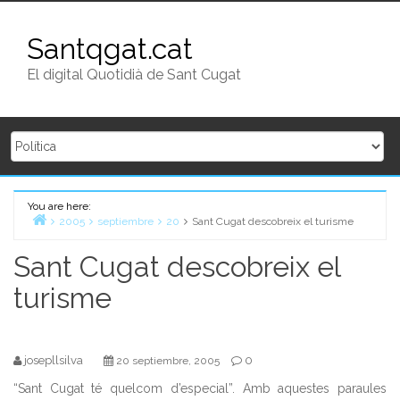
Skip to content
Santqgat.cat
El digital Quotidià de Sant Cugat
You are here:
Home
2005
septiembre
20
Sant Cugat descobreix el turisme
Sant Cugat descobreix el
turisme
josepllsilva
0
20 septiembre, 2005
“Sant Cugat té quelcom d’especial”. Amb aquestes paraules