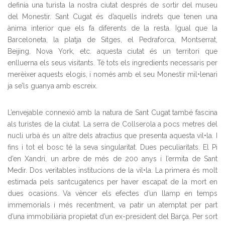
definia una turista la nostra ciutat després de sortir del museu
del Monestir. Sant Cugat és d’aquells indrets que tenen una
ànima interior que els fa diferents de la resta. Igual que la
Barceloneta, la platja de Sitges, el Pedraforca, Montserrat,
Beijing, Nova York, etc. aquesta ciutat és un territori que
enlluerna els seus visitants. Té tots els ingredients necessaris per
merèixer aquests elogis, i només amb el seu Monestir mil•lenari
ja se’ls guanya amb escreix.
L’envejable connexió amb la natura de Sant Cugat també fascina
als turistes de la ciutat. La serra de Collserola a pocs metres del
nucli urbà és un altre dels atractius que presenta aquesta vil•la. I
fins i tot el bosc té la seva singularitat. Dues peculiaritats. El Pi
d’en Xandri, un arbre de més de 200 anys i l’ermita de Sant
Medir. Dos veritables institucions de la vil•la. La primera és molt
estimada pels santcugatencs per haver escapat de la mort en
dues ocasions. Va vèncer els efectes d’un llamp en temps
immemorials i més recentment, va patir un atemptat per part
d’una immobiliària propietat d’un ex-president del Barça. Per sort