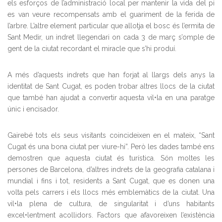
els esforços de l’administració local per mantenir la vida del pi
es van veure recompensats amb el guariment de la ferida de
l’arbre. L’altre element particular que allotja el bosc és l’ermita de
Sant Medir, un indret llegendari on cada 3 de març s’omple de
gent de la ciutat recordant el miracle que s’hi produí.
A més d’aquests indrets que han forjat al llargs dels anys la
identitat de Sant Cugat, es poden trobar altres llocs de la ciutat
que també han ajudat a convertir aquesta vil•la en una paratge
únic i encisador.
Gairebé tots els seus visitants coincideixen en el mateix, “Sant
Cugat és una bona ciutat per viure-hi”. Però les dades també ens
demostren que aquesta ciutat és turística. Són moltes les
persones de Barcelona, d’altres indrets de la geografia catalana i
mundial i fins i tot, residents a Sant Cugat, que es donen una
volta pels carrers i els llocs més emblemàtics de la ciutat. Una
vil•la plena de cultura, de singularitat i d’uns habitants
excel•lentment acollidors. Factors que afavoreixen l’existència