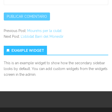
Previous Post:
Moure’ns per la ciutat
Next Post:
L’oblidat Barri del Monestir
Secondary Sidebar
EXAMPLE WIDGET
This is an example widget to show how the secondary sidebar
looks by default. You can add custom widgets from the widgets
screen in the admin.