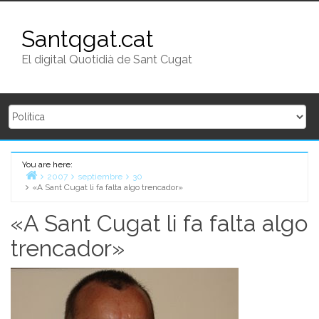
Skip to content
Santqgat.cat
El digital Quotidià de Sant Cugat
You are here:
Home
2007
septiembre
30
«A Sant Cugat li fa falta algo trencador»
«A Sant Cugat li fa falta algo
trencador»