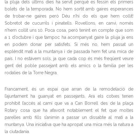
la pluja dels últims dies ha servit perquè es fessin els primers
bolets de la temporada. No hem sortit amb gaires esperances
de trobar-ne gaires però Déu n’hi do els que hem collit!
Sobretot de cucurrils i pinatells. Rovellons, en canvi, només
n’hem collit uns 10. Poca cosa, però tenint en compte que som
a 1 d’octubre i que tampoc ha acompanyat gaire la pluja ja ens
en podem donar per satisfets. Si més no, hem passat un
esplèndit matí a la muntanya i de passada hem fet una mica de
país. I no estàvem sols, ja que cada cop és més freqüent veure
gent del poble passejant amb els amics o la família per les
rodalies de la Torre Negra.
Francament, és un espai que arran de la remodelació de
l’ajuntament ha guanyat en passejants. Ara els cotxes tenen
prohibit l’accés al camí que va a Can Borrell des de la plaça
Rotary cosa que ha afavorit notablement el fet que moltes
parelles amb fills s’animin a passar un dissabte al matí a la
muntanya. Una iniciativa que ha apropat una mica més la natura a
la ciutadania.