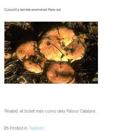
Cucurril o també anomenat Pa
ra-sol.
Pinatell, el bolet més comú dels Països Catalans.
Posted in
Tradició