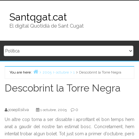
Skip to content
Santqgat.cat
El digital Quotidià de Sant Cugat
Home
You are here:
2005
octubre
1
Descobrint la Torre Negra
Descobrint la Torre Negra
josepllsilva
0
1 octubre, 2005
Un altre cop torna a ser dissabte i aprofitant el bon temps hem
anat a gaudir del nostre tan estimat bosc. Concretament, hem
intentat trobar algun bolet. Tot just som a primer d’octubre, però