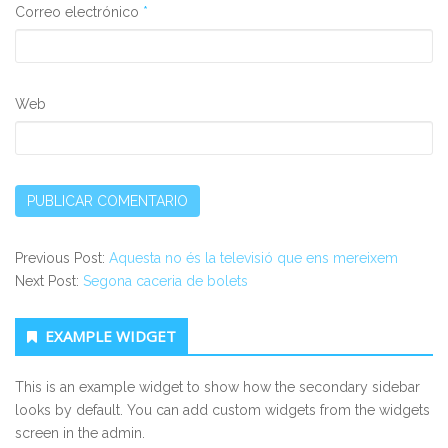
Correo electrónico
*
Web
Previous Post:
Aquesta no és la televisió que ens mereixem
Next Post:
Segona caceria de bolets
Secondary Sidebar
EXAMPLE WIDGET
This is an example widget to show how the secondary sidebar
looks by default. You can add custom widgets from the widgets
screen in the admin.